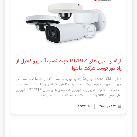
ارائه ی سری های PT/PTZ جهت نصب آسان و کنترل از
راه دور توسط شرکت داهوا
داهوا، ارائه دهنده ی راهکارهای نوین، مناسب IoT و خدمات مناسب در
جهان، جهت بهبود روند نصب و افزایش کارآیی و افزایش گستره ی
محصولات نظارت تصویری و دوربین ها، سری های مینی PT/PTZ ، دوربین
های کوچک pan و tilt با گستره ی مختلف را ارائه می دهد.
۲۳ مهر ۱۳۹۸
۲۹۲۴