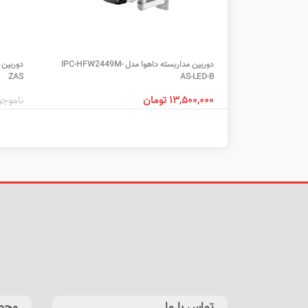
دوربین مداربسته داهوا مدل IPC-HFW2449M-
ZAS
AS-LED-B
۱۳,۵۰۰,۰۰۰ تومان
ناموجو
تماس با ما
محص