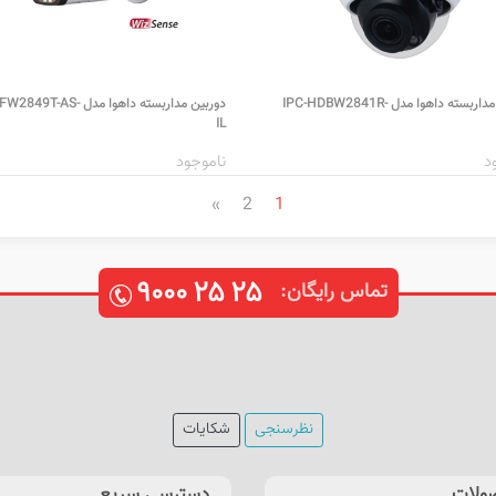
دوربین مداربسته داهوا مدل IPC-HDBW2841R-
دوربین مداربسته داهوا مدل T-AS
IL
د
ناموجود
»
2
1
۹۰۰۰
۲۵
۲۵
تماس رایگان:
نظرسنجی
شکایات
ولات
دسترسی سریع