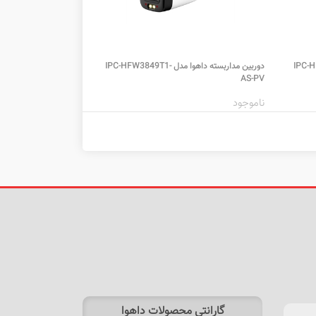
IPC-HFW2849-
دوربین مداربسته داهوا مدل IPC-HFW3849T1-
AS-PV
ناموجود
گارانتی محصولات داهوا