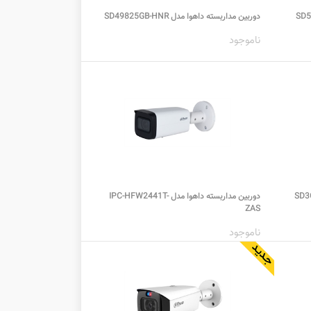
دوربین مداربسته داهوا مدل SD49825GB-HNR
ناموجود
SD3C405DB-
دوربین مداربسته داهوا مدل IPC-HFW2441T-
ZAS
ناموجود