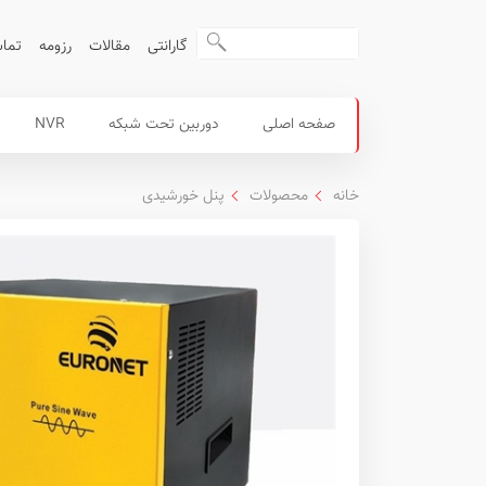
گارانتی
مقالات
رزومه
تماس
محصولات
منوی
صفحه اصلی
دوربین تحت شبکه
NVR
داهوا
اصلی
خانه
محصولات
پنل خورشیدی