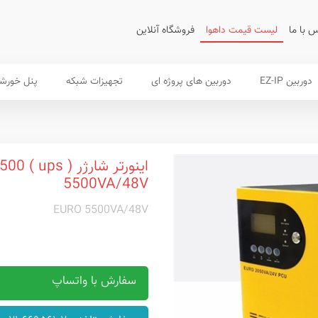
 با ما
لیست قیمت داهوا
فروشگاه آنلاین
دوربین EZ-IP
دوربین های پروژه ای
تجهیزات شبکه
پنل خورش
5500VA/48V
EURO 5500VA/48V
سفارش با واتساپ