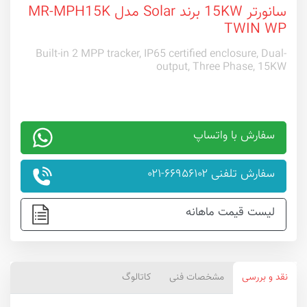
سانورتر 15KW برند Solar مدل MR-MPH15K
TWIN WP
Built-in 2 MPP tracker, IP65 certified enclosure, Dual-
output, Three Phase, 15KW
سفارش با واتساپ
سفارش تلفنی ۶۶۹۵۶۱۰۲-۰۲۱
لیست قیمت ماهانه
نقد و بررسی
مشخصات فنی
کاتالوگ