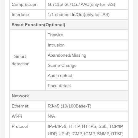
Compression
G.711a/ G.711u/ AAC(only for -AS)
Interface
1/1 channel In/Out(only for -AS)
Smart Function(Optional)
Tripwire
Intrusion
Abandoned/Missing
Smart
detection
Scene Change
Audio detect
Face detect
Network
Ethernet
RJ-45 (10/100Base-T)
Wi-Fi
N/A
Protocol
IPv4/IPv6, HTTP, HTTPS, SSL, TCP/IP,
UDP, UPnP, ICMP, IGMP, SNMP, RTSP,