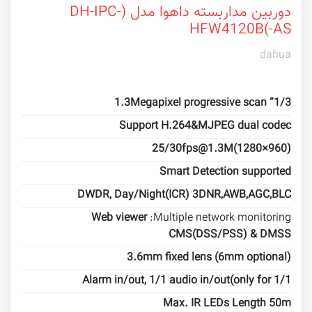
دوربین مداربسته داهوا مدل (DH-IPC-
HFW4120B(-AS
dahua
1/3” 1.3Megapixel progressive scan
Support H.264&MJPEG dual codec
25/30fps@1.3M(1280×960)
Smart Detection supported
DWDR, Day/Night(ICR) 3DNR,AWB,AGC,BLC
Web viewer
Multiple network monitoring:
CMS(DSS/PSS) & DMSS
3.6mm fixed lens (6mm optional)
1/1 Alarm in/out, 1/1 audio in/out(only for
Max. IR LEDs Length 50m