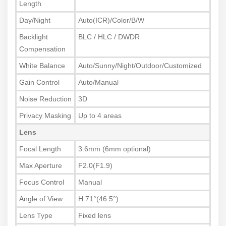
Length
Day/Night
Auto(ICR)/Color/B/W
Backlight
BLC / HLC / DWDR
Compensation
White Balance
Auto/Sunny/Night/Outdoor/Customized
Gain Control
Auto/Manual
Noise Reduction
3D
Privacy Masking
Up to 4 areas
Lens
Focal Length
3.6mm (6mm optional)
Max Aperture
F2.0(F1.9)
Focus Control
Manual
Angle of View
H:71°(46.5°)
Lens Type
Fixed lens