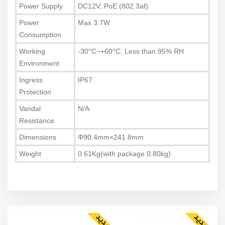
Power Supply
DC12V, PoE (802.3af)
Power
Max 3.7W
Consumption
Working
-30°C~+60°C, Less than 95% RH
Environment
Ingress
IP67
Protection
Vandal
N/A
Resistance
Dimensions
Φ90.4mm×241.8mm
Weight
0.61Kg(with package 0.80kg)