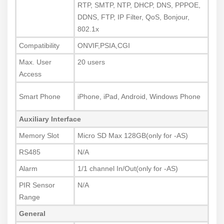
RTP, SMTP, NTP, DHCP, DNS, PPPOE,
DDNS, FTP, IP Filter, QoS, Bonjour,
802.1x
Compatibility
ONVIF,PSIA,CGI
Max. User
20 users
Access
Smart Phone
iPhone, iPad, Android, Windows Phone
Auxiliary Interface
Memory Slot
Micro SD Max 128GB(only for -AS)
RS485
N/A
Alarm
1/1 channel In/Out(only for -AS)
PIR Sensor
N/A
Range
General