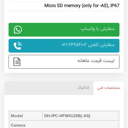
Micro SD memory (only for -AS), IP67
سفارش با واتساپ
سفارش تلفنی ۶۶۹۵۶۱۰۲-۰۲۱
لیست قیمت ماهانه
مشخصات فنی
کاتالوگ
Model
DH-IPC-HFW4120B(-AS)
Camera