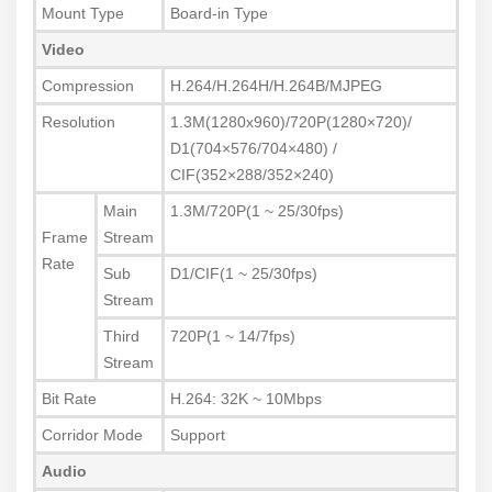
Mount Type
Board-in Type
Video
Compression
H.264/H.264H/H.264B/MJPEG
Resolution
1.3M(1280x960)/720P(1280×720)/
D1(704×576/704×480) /
CIF(352×288/352×240)
Main
1.3M/720P(1 ~ 25/30fps)
Frame
Stream
Rate
Sub
D1/CIF(1 ~ 25/30fps)
Stream
Third
720P(1 ~ 14/7fps)
Stream
Bit Rate
H.264: 32K ~
10Mbps
Corridor Mode
Support
Audio