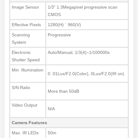
Image Sensor
1/3” 1.3Megapixel progressive scan
CMOS
Effective Pixels
1280(H) ´ 960(V)
Scanning
Progressive
System
Electronic
Auto/Manual, 1/3(4)~1/100000s
Shutter Speed
Min. Illumination
0. 01Lux/F2.0(Color), 0Lux/F2.0(IR on)
S/N Ratio
More than 50dB
Video Output
N/A
Camera Features
Max. IR LEDs
50m