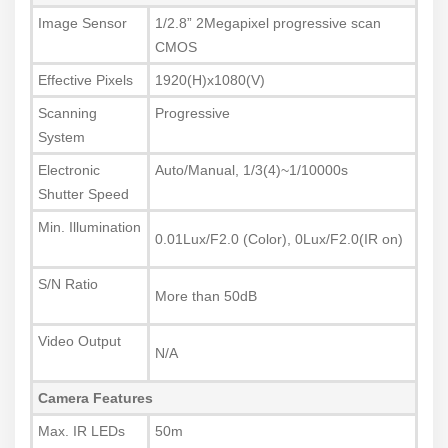
Image Sensor
1/2.8” 2Megapixel progressive scan
CMOS
Effective Pixels
1920(H)x1080(V)
Scanning
Progressive
System
Electronic
Auto/Manual, 1/3(4)~1/10000s
Shutter Speed
Min. Illumination
0.01Lux/F2.0 (Color), 0Lux/F2.0(IR on)
S/N Ratio
More than 50dB
Video Output
N/A
Camera Features
Max. IR LEDs
50m