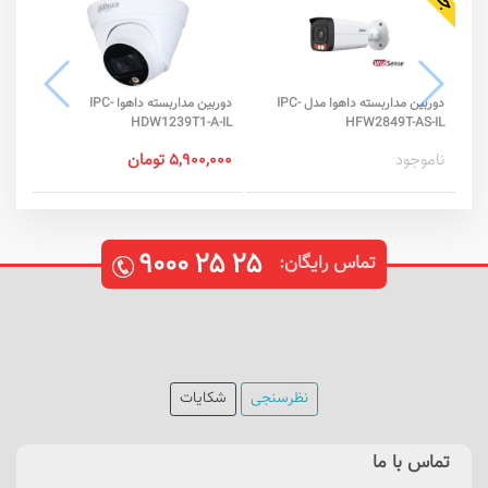
دوربین مداربسته داهوا مدل IPC-
دوربین مداربسته داهوا IPC-
-SA
HDW1239T1-A-IL
HFW2849T-AS-IL
ناموجود
۵,۹۰۰,۰۰۰ تومان
نام
۹۰۰۰
۲۵
۲۵
تماس رایگان:
نظرسنجی
شکایات
تماس با ما