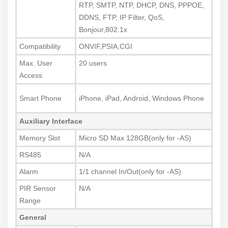
RTP, SMTP, NTP, DHCP, DNS, PPPOE,
DDNS, FTP, IP Filter, QoS,
Bonjour,802.1x
Compatibility
ONVIF,PSIA,CGI
Max. User
20 users
Access
Smart Phone
iPhone, iPad, Android, Windows Phone
Auxiliary Interface
Memory Slot
Micro SD Max 128GB(only for -AS)
RS485
N/A
Alarm
1/1 channel In/Out(only for -AS)
PIR Sensor
N/A
Range
General