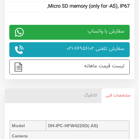
Micro SD memory (only for -AS), IP67,
سفارش با واتساپ
سفارش تلفنی ۶۶۹۵۶۱۰۲-۰۲۱
لیست قیمت ماهانه
مشخصات فنی
کاتالوگ
Model
DH-IPC-HFW4220D(-AS)
Camera