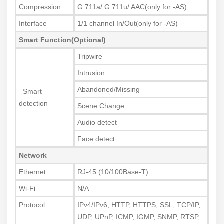
Compression
G.711a/ G.711u/ AAC(only for -AS)
Interface
1/1 channel In/Out(only for -AS)
Smart Function(Optional)
Tripwire
Intrusion
Abandoned/Missing
Smart
detection
Scene Change
Audio detect
Face detect
Network
Ethernet
RJ-45 (10/100Base-T)
Wi-Fi
N/A
Protocol
IPv4/IPv6, HTTP, HTTPS, SSL, TCP/IP,
UDP, UPnP, ICMP, IGMP, SNMP, RTSP,