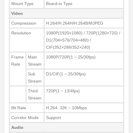
Mount Type
Board-in Type
Video
Compression
H.264/H.264H/H.264B/MJPEG
Resolution
1080P(1920×1080) / 720P(1280×720) /
D1(704×576/704×480) /
CIF(352×288/352×240)
Frame
Main
1080P/720P(1 ~ 25/30fps)
Rate
Stream
Sub
D1/CIF(1 ~ 25/30fps)
Stream
Third
720P(1 ~ 13/4fps)
Stream
Bit Rate
H.264: 32K ~ 10Mbps
Corridor Mode
Support
Audio