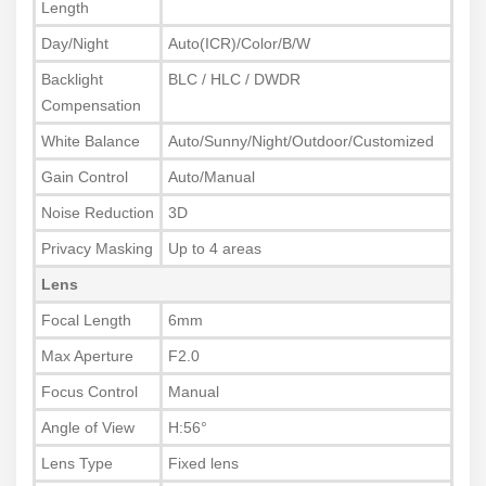
Length
Day/Night
Auto(ICR)/Color/B/W
Backlight
BLC / HLC / DWDR
Compensation
White Balance
Auto/Sunny/Night/Outdoor/Customized
Gain Control
Auto/Manual
Noise Reduction
3D
Privacy Masking
Up to 4 areas
Lens
Focal Length
6mm
Max Aperture
F2.0
Focus Control
Manual
Angle of View
H:56°
Lens Type
Fixed lens