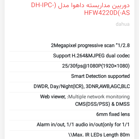
دوربین مداربسته داهوا مدل (DH-IPC-
HFW4220D(-AS
dahua
1/2.8” 2Megapixel progressive scan
Support H.264&MJPEG dual codec
25/30fps@1080P(1920×1080)
Smart Detection supported
DWDR, Day/Night(ICR), 3DNR,AWB,AGC,BLC
Web viewer,
Multiple network monitoring:
CMS(DSS/PSS) & DMSS
6mm fixed lens
1/1 Alarm in/out, 1/1 audio in/out(only for
Max. IR LEDs Length 80m\\