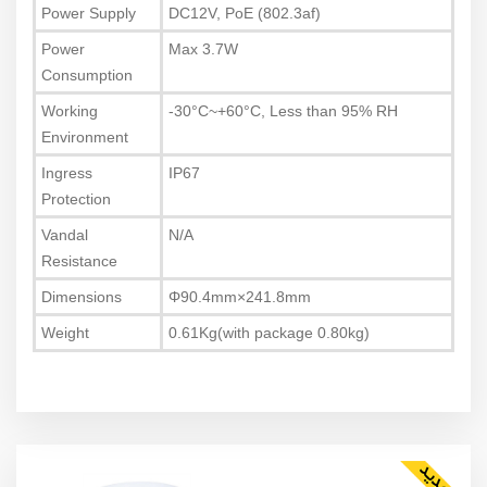
Power Supply
DC12V, PoE (802.3af)
Power
Max 3.7W
Consumption
Working
-30°C~+60°C, Less than 95% RH
Environment
Ingress
IP67
Protection
Vandal
N/A
Resistance
Dimensions
Φ90.4mm×241.8mm
Weight
0.61Kg(with package 0.80kg)