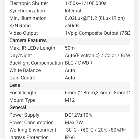
Electronic Shutter
1/50s~1/100,000s
1/6
Synchronization
Internal
Min. Illumination
0.02Lux@F1.2 (0Lux IR on)
S/N Ratio
>60dB
Video Output
1Vp-p Composite Output (75Ω/B
Camera Features
Max. IR LEDs Length
50m
Day/Night
Auto(Electronic) / Color / B/W
Backlight Compensation
BLC / DWDR
White Balance
Auto
Gain Control
Auto
Lens
Focal length
6mm (2.8mm,3.6mm, 8mm,12mm,
Mount Type
M12
General
Power Supply
DC12V±10%
Power Consumption
Max 7W
Working Environment
-30°C~+60°C / 20%~80%RH
Ingress Protection
IP66