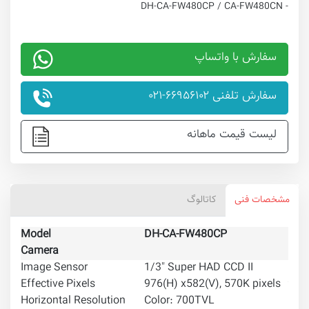
- DH-CA-FW480CP / CA-FW480CN
سفارش با واتساپ
سفارش تلفنی ۶۶۹۵۶۱۰۲-۰۲۱
لیست قیمت ماهانه
مشخصات فنی
کاتالوگ
Model
DH-CA-FW480CP
DH-
Camera
Image Sensor
1/3" Super HAD CCD II
Effective Pixels
976(H) x582(V), 570K pixels
976(
Horizontal Resolution
Color: 700TVL