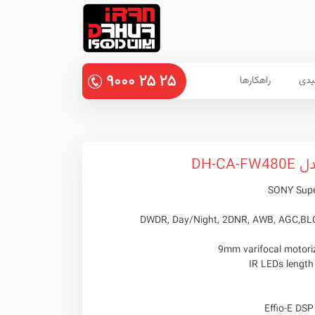
۹۰۰۰
۲۵
۲۵
یدی
راهکارها
DH-C
- - DWDR, Day/Night, 2DNR, AWB, AGC,BL