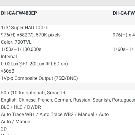
DH-CA-FW480EP
DH-CA-FW
1/3" Super HAD CCD II
976(H) x582(V), 570K pixels
976(H) x 4
Color: 700TVL
1/50s~1/100,000s
1/60s~1/
Internal
0.02Lux@F1.2(0Lux IR LED on)
>60dB
1Vp-p Composite Output (75Ω/BNC)
50m(100m optional), Smart IR
English, Chinese, French, German, Russian, Spanish, Portugues
BLC / HLC / DWDR
Auto Trace WB1 / Auto Trace WB2 / Manual / Auto
Auto / Manual
2D