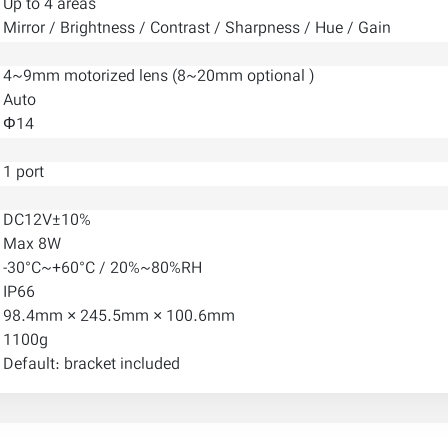
Up to 4 areas
Mirror / Brightness / Contrast / Sharpness / Hue / Gain
4~9mm motorized lens (8~20mm optional )
Auto
Φ14
1 port
DC12V±10%
Max 8W
-30°C~+60°C / 20%~80%RH
IP66
98.4mm × 245.5mm × 100.6mm
1100g
Default: bracket included