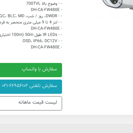
- - وضوح بالا 700TVL
- DH-CA-FW480E
- - DWDR، روز / شب، 2DNR، AWB، AGC، BLC، MD، پوشش حریم خصوصی، تنظیم تصویر
- - لنز 4 تا 9 میلی متری منحصر به فرد مجهز (8 ~ 20mm اختیاری)
- DH-CA-FW480E
- - IR LEDs طول 50m (100m اختیاری)، هوشمند IR
- - OSD، IP66، DC12V
- DH-CA-FW480E
سفارش با واتساپ
سفارش تلفنی ۶۶۹۵۶۱۰۲-۰۲۱
لیست قیمت ماهانه