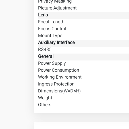
Privacy Masking
Picture Adjustment
Lens
Focal Length
Focus Control
Mount Type
Auxiliary Interface
RS485
General
Power Supply
Power Consumption
Working Environment
Ingress Protection
Dimensions(W×D×H)
Weight
Others