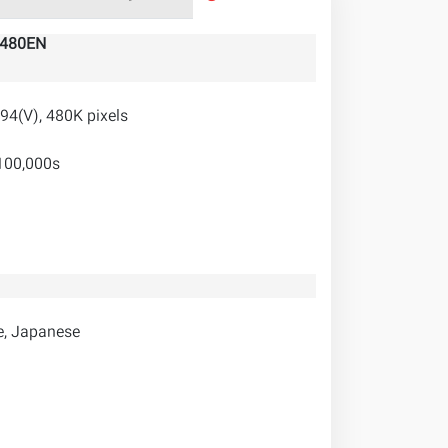
480EN
94(V), 480K pixels
100,000s
e, Japanese