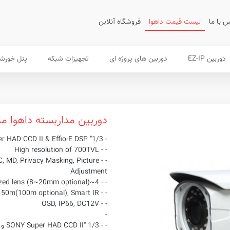
 با ما
لیست قیمت داهوا
فروشگاه آنلاین
دوربین EZ-IP
دوربین های پروژه ای
تجهیزات شبکه
پنل خورش
دوربین مداربسته داهوا مدل A-FW480E
- 1/3" SONY Super HAD CCD II & Effio-E DSP
- - High resolution of 700TVL
C, MD, Privacy Masking, Picture
Adjustment
- - 4~9mm varifocal motorized lens (8~20mm optional)
- - IR LEDs length 50m(100m optional), Smart IR
- - OSD, IP66, DC12V
-
- - 1/3 "SONY Super HAD CCD II و Effio-E DSP