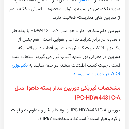
تحت شبکه شرکت
داهوا
است. این شرکت سال هاست که به
صورت تخصصی در زمینه ی تولید محصولات امنیتی مختلف اعم
از دوربین های مداربسته فعالیت دارد.
دوربین دام میکرفن دار داهوا مدل HDW4431C-A با بدنه فلز
و مقاوم در برابر شرایط بد آب و هوایی است . هم چنین از
مکانیزم WDR جهت کاهش شدت نور آفتاب در مواقعی که
دوربین در معرض نور شدید آفتاب قرار می گیرد، استفاده شده
است . جهت کسب اطلاعات بیشتر مراجعه نمایید به
تکنولوژی
WDR در دوربین مداربسته
.
مشخصات فیزیکی دوربین مدار بسته داهوا مدل
IPC-HDW4431C-A
دوربین IPC-HDW4431C-A از نوع دام فلز و مقاوم به رطوبت
و گرد و غبار است ( استاندارد محافظت
IP67
) .