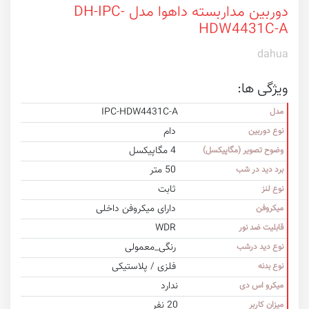
دوربین مداربسته داهوا مدل DH-IPC-
HDW4431C-A
dahua
ویژگی ها:
IPC-HDW4431C-A
مدل
دام
نوع دوربین
4 مگاپیکسل
وضوح تصویر (مگاپیکسل)
50 متر
برد دید در شب
ثابت
نوع لنز
دارای میکروفن داخلی
میکروفن
WDR
قابلیت ضد نور
رنگی_معمولی
نوع دید درشب
فلزی / پلاستیکی
نوع بدنه
ندارد
میکرو اس دی
20 نفر
میزان کاربر