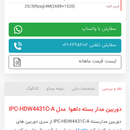
25/30fps@4M(2688×1520)
فریم ثانیه
سفارش با واتساپ
سفارش تلفنی ۶۶۹۵۶۱۰۲-۰۲۱
لیست قیمت ماهانه
نقد و بررسی
مشخصات فنی
نمونه ویدئو
کاتالوگ
دوربین مدار بسته داهوا مدل IPC-HDW4431C-A
دوربین مداربسته IPC-HDW4431C-A از سری دوربین های