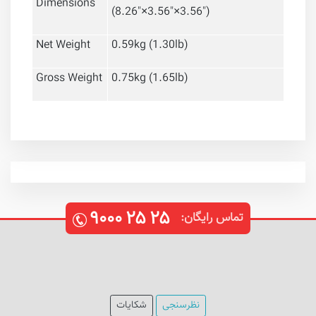
Dimensions
(8.26"×3.56"×3.56")
Net Weight
0.59kg (1.30lb)
Gross Weight
0.75kg (1.65lb)
۹۰۰۰
۲۵
۲۵
تماس رایگان:
نظرسنجی
شکایات