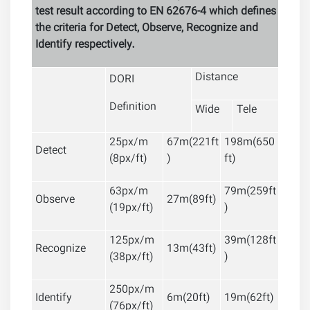
test result according to EN 62676-4 which defines
the criteria for Detect, Observe, Recognize and
Identify respectively.
Distance
DORI
Definition
Wide
Tele
25px/m
67m(221ft
198m(650
Detect
(8px/ft)
)
ft)
63px/m
79m(259ft
Observe
27m(89ft)
(19px/ft)
)
125px/m
39m(128ft
Recognize
13m(43ft)
(38px/ft)
)
250px/m
Identify
6m(20ft)
19m(62ft)
(76px/ft)