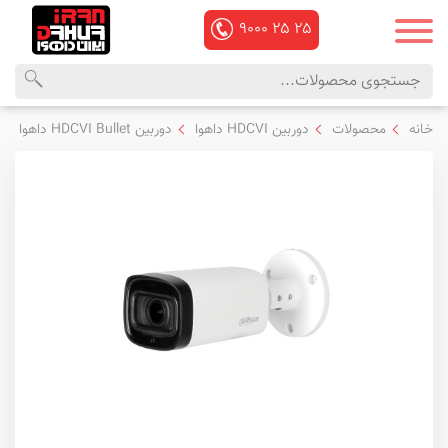
۹۰۰۰
۲۵
۲۵
محصولات
منوی
خانه
محصولات
دوربین HDCVI داهوا
دوربین HDCVI Bullet داهوا
داهوا
اصلی