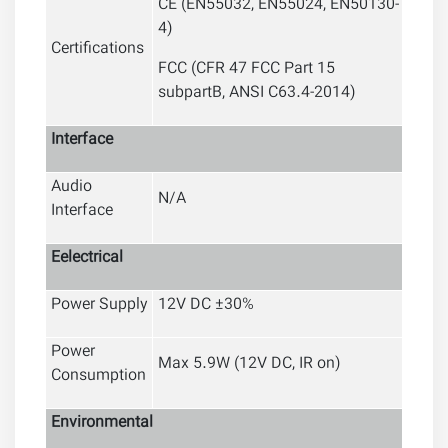
CE (EN55032, EN55024, EN50130-
4)
Certifications
FCC (CFR 47 FCC Part 15
subpartB, ANSI C63.4-2014)
Interface
Audio
N/A
Interface
Eelectrical
Power Supply
12V DC ±30%
Power
Max 5.9W (12V DC, IR on)
Consumption
Environmental