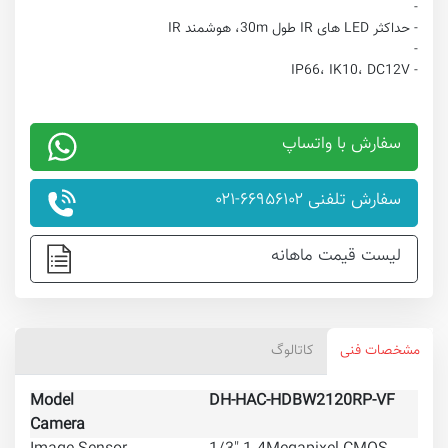
-
- حداکثر LED های IR طول 30m، هوشمند IR
-
- IP66، IK10، DC12V
سفارش با واتساپ
سفارش تلفنی ۶۶۹۵۶۱۰۲-۰۲۱
لیست قیمت ماهانه
مشخصات فنی
کاتالوگ
Model
DH-HAC-HDBW2120RP-VF
DH
Camera