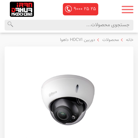
۹۰۰۰
۲۵
۲۵
محصولات
منوی
خانه
محصولات
دوربین HDCVI داهوا
داهوا
اصلی