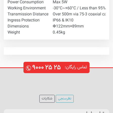
Power Consumption
Max 5W
Working Environment
-30°C~+60°C / Less than 95%RH 
Transmission Distance
Over 500m via 75-3 coaxial cable
Ingress Protection
IP66 & IK10
Dimensions
Φ122mm×89mm
Weight
0.45kg
۹۰۰۰
۲۵
۲۵
تماس رایگان:
نظرسنجی
شکایات