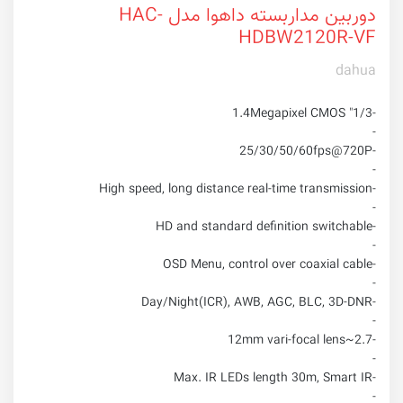
دوربین مداربسته داهوا مدل HAC-
HDBW2120R-VF
dahua
-1/3" 1.4Megapixel CMOS
-
-25/30/50/60fps@720P
-
-High speed, long distance real-time transmission
-
-HD and standard definition switchable
-
-OSD Menu, control over coaxial cable
-
-Day/Night(ICR), AWB, AGC, BLC, 3D-DNR
-
-2.7~12mm vari-focal lens
-
-Max. IR LEDs length 30m, Smart IR
-