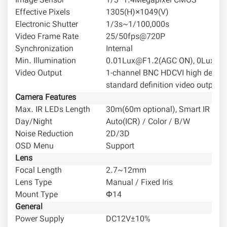
Image Sensor
1/3" 1.4Megapixel CMOS
Effective Pixels
1305(H)×1049(V)
Electronic Shutter
1/3s~1/100,000s
Video Frame Rate
25/50fps@720P
30
Synchronization
Internal
Min. Illumination
0.01Lux@F1.2(AGC ON), 0Lux IR 
Video Output
1-channel BNC HDCVI high definit
standard definition video output 
Camera Features
Max. IR LEDs Length
30m(60m optional), Smart IR
Day/Night
Auto(ICR) / Color / B/W
Noise Reduction
2D/3D
OSD Menu
Support
Lens
Focal Length
2.7~12mm
Lens Type
Manual / Fixed Iris
Mount Type
Φ14
General
Power Supply
DC12V±10%