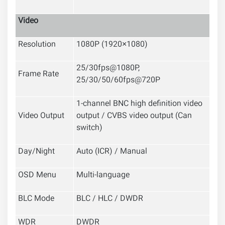
Video
Resolution
1080P (1920×1080)
25/30fps@1080P,
Frame Rate
25/30/50/60fps@720P
1-channel BNC high definition video
Video Output
output / CVBS video output (Can
switch)
Day/Night
Auto (ICR) / Manual
OSD Menu
Multi-language
BLC Mode
BLC / HLC / DWDR
WDR
DWDR