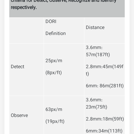
criteria for Detect, Observe, Recognize and Identify
respectively.
DORI
Distanc
e
Definition
3.6mm:
57m(187ft)
25px/m
Detect
2.8mm:45m(149f
(8px/ft)
t)
6mm: 86m(281ft)
3.6mm:
23m(75ft)
63px/m
Observe
2.8mm:18m(59ft)
(19px/ft)
6mm:34m(113ft)