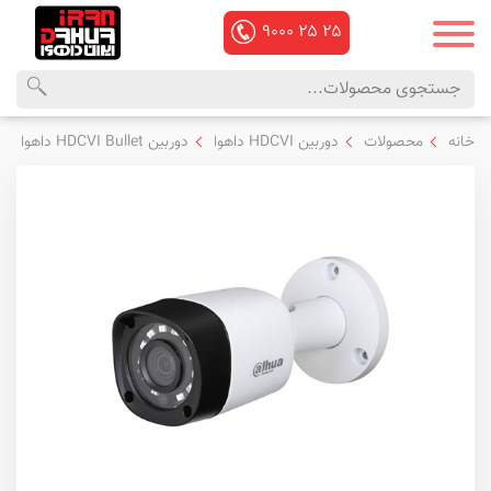
۹۰۰۰
۲۵
۲۵
محصولات
منوی
خانه
محصولات
دوربین HDCVI داهوا
دوربین HDCVI Bullet داهوا
داهوا
اصلی