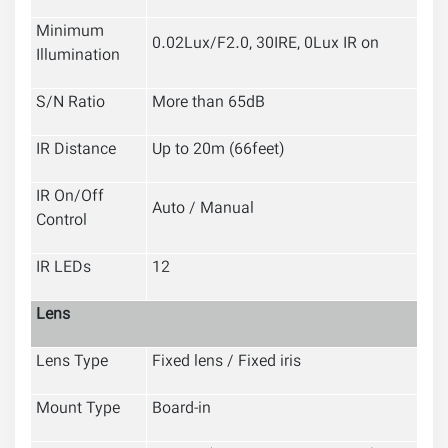
Minimum
0.02Lux/F2.0, 30IRE, 0Lux IR on
Illumination
S/N Ratio
More than 65dB
IR Distance
Up to 20m (66feet)
IR On/Off
Auto / Manual
Control
IR LEDs
12
Lens
Lens Type
Fixed lens / Fixed iris
Mount Type
Board-in