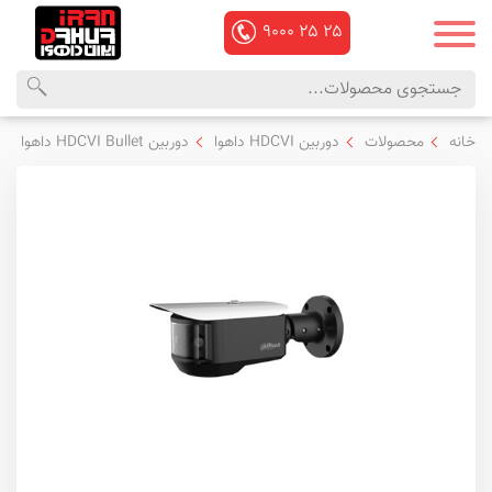
۹۰۰۰
۲۵
۲۵
محصولات
منوی
خانه
محصولات
دوربین HDCVI داهوا
دوربین HDCVI Bullet داهوا
داهوا
اصلی