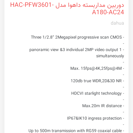
دوربین مداربسته داهوا مدل HAC-PFW3601-
A180-AC24
dahua
- Three 1/2.8” 2Megapixel progressive scan CMOS
-
- 1 panoramic view &3 individual 2MP video output
simultaneously
-
- Max. 15fps@4K,25fps@4M
-
- 120db true WDR,2D&3D NR
-
- HDCVI starlight technology
-
- Max.20m IR distance
-
- IP67&IK10 ingress protection
-
- Up to 500m transmission with RG59 coaxial cable