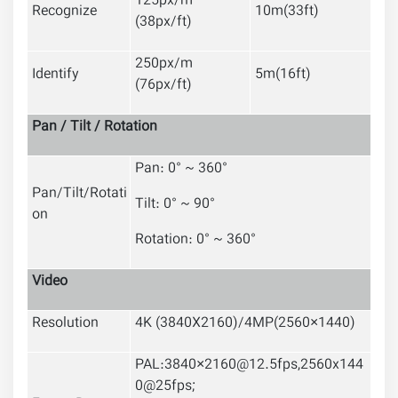
125px/m
Recognize
10m(33ft)
(38px/ft)
250px/m
Identify
5m(16ft)
(76px/ft)
Pan / Tilt / Rotation
Pan: 0° ~ 360°
Pan/Tilt/Rotati
Tilt: 0° ~ 90°
on
Rotation: 0° ~ 360°
Video
Resolution
4K (3840X2160)/4MP(2560×1440)
PAL:3840×2160@12.5fps,2560x144
0@25fps;