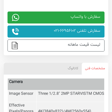
سفارش با واتساپ
سفارش تلفنی ۶۶۹۵۶۱۰۲-۰۲۱
لیست قیمت ماهانه
مشخصات فنی
کاتالوگ
Camera
Image Sensor
Three 1/2.8" 2MP STARVIS
TM
CMOS
Effective
Pixels(Panora
4K(3840x832)/4M(2560x554)