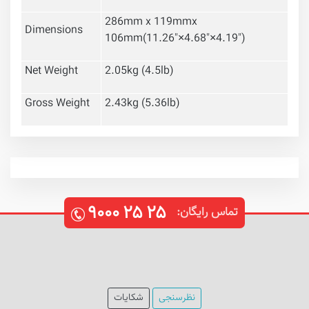
286mm x 119mmx
Dimensions
106mm(11.26"×4.68"×4.19")
Net Weight
2.05kg (4.5lb)
Gross Weight
2.43kg (5.36lb)
۹۰۰۰
۲۵
۲۵
تماس رایگان:
نظرسنجی
شکایات