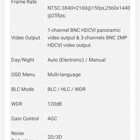
Frame Rate
NTSC:3840×2160@15fps,2560x1440
@25fps;
1-channel BNC HDCVI panoramic
Video Output
video output & 3-channels BNC 2MP
HDCVI video output
Day/Night
Auto (Electronic) / Manual
OSD Menu
Multi-language
BLC Mode
BLC / HLC / WDR
WDR
120dB
Gain Control
AGC
Noise
2D/3D