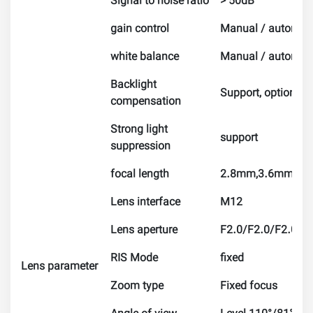
Signal to noise ratio
> 50dB
gain control
Manual / automat
white balance
Manual / automat
Backlight
Support, optional 
compensation
Strong light
support
suppression
focal length
2.8mm,3.6mm,6mm
Lens interface
M12
Lens aperture
F2.0/F2.0/F2.0
RIS Mode
fixed
Lens parameter
Zoom type
Fixed focus