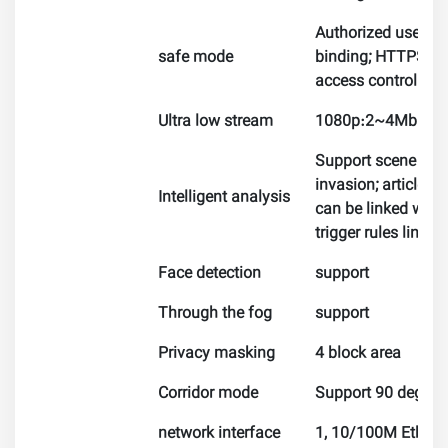
Authorized user n
safe mode
binding; HTTPS enc
access control
Ultra low stream
1080p:2~4Mbps; 
Support scene chan
invasion; article l
Intelligent analysis
can be linked with 
trigger rules linkag
Face detection
support
Through the fog
support
Privacy masking
4 block area
Corridor mode
Support 90 degree
network interface
1, 10/100M Etherne