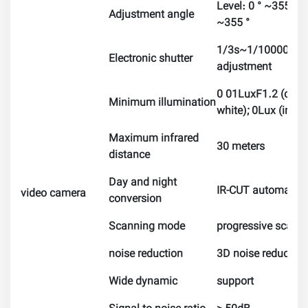
Level: 0 ° ~355 °; v
Adjustment angle
~355 °
1/3s~1/100000s; c
Electronic shutter
adjustment
0 01LuxF1.2 (color
Minimum illumination
white); 0Lux (infra
Maximum infrared
30 meters
distance
Day and night
IR-CUT automatic 
video camera
conversion
Scanning mode
progressive scann
noise reduction
3D noise reduction
Wide dynamic
support