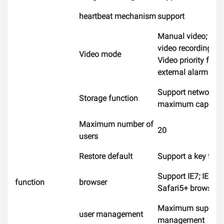
heartbeat mechanism
support
Manual video; video
video recording
Video mode
Video priority from
external alarm / vi
Support network st
Storage function
maximum capacit
Maximum number of
20
users
Restore default
Support a key to re
Support IE7; IE8; I
function
browser
Safari5+ browser
Maximum support 20
user management
management