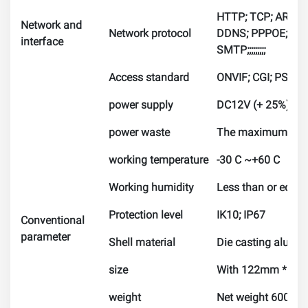
HTTP; TCP; ARP; R
Network and
Network protocol
DDNS; PPPOE; IPv4
interface
SMTP;;;;;;;;;
Access standard
ONVIF; CGI; PSIA
power supply
DC12V (+ 25%) /P
power waste
The maximum 5.4W
working temperature
-30 C ~+60 C
Working humidity
Less than or equal
Protection level
IK10; IP67
Conventional
parameter
Shell material
Die casting alumi
size
With 122mm * 8
weight
Net weight 600g, 