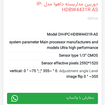
دوربین مداربسته داهوا مدل IP-
HDBW4431R-AS
dahua
Model DH-IPC-HDBW4431R-AS
system parameter Main processor manufacturers and
models Ultra high performance
Sensor type 1/3” CMOS
Sensor effective pixels 2592*1520
0 ° ~355 °; vertical: 0 ° ~75 °;
Adjustment angle Level:
image flip 0 ° ~355
سفارش با واتساپ