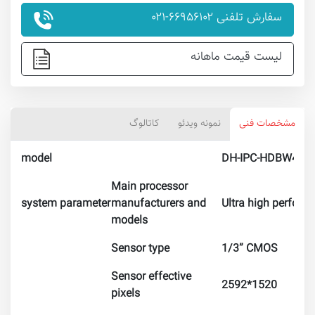
سفارش تلفنی ۶۶۹۵۶۱۰۲-۰۲۱
لیست قیمت ماهانه
مشخصات فنی
نمونه ویدئو
کاتالوگ
model
DH-IPC-HDBW443
Main processor
system parameter
manufacturers and
Ultra high perform
models
Sensor type
1/3” CMOS
Sensor effective
2592*1520
pixels