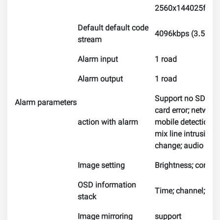
2560x144025fps+
Default default code
4096kbps (3.5MP)
stream
Alarm input
1 road
Alarm output
1 road
Support no SD car
Alarm parameters
card error; network
action with alarm
mobile detection; v
mix line intrusion;
change; audio anom
Image setting
Brightness; contra
OSD information
Time; channel; geog
stack
Image mirroring
support