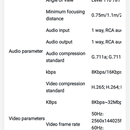
Angle of view
Level 110°/81°/55
Minimum focusing
0.75m/1.1m/2.4
distance
Audio input
1 way, RCA audio i
Audio output
1 way, RCA audio 
Audio parameter
Audio compression
G.711a; G.711Mu;
standard
kbps
8Kbps/16Kbps
Video compression
H.265; H.264; H.
standard
KBps
8Kbps~32Mbps
50Hz:
Video parameters
2560x144025fps+
Video frame rate
60Hz: