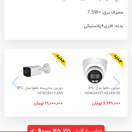
مصرف برق: <7.5W
بدنه: فلزی+پلاستیکی
دوربین داهوا مدل IPC-
دوربین مداربسته داهوا مدل IPC-
-IL
HFW2841T-ZAS
HDW2439T-AS-LED-S2
۶,۹۳۰,۰۰۰ تومان
۱۹,۰۰۰,۰۰۰ تومان
۰,۰۰۰
۹۰۰۰
۲۵
۲۵
تماس رایگان: