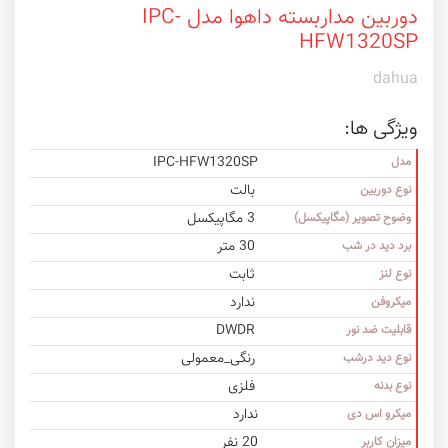
دوربین مداربسته داهوا مدل IPC-
HFW1320SP
dahua
ویژگی ها:
IPC-HFW1320SP
مدل
بالت
نوع دوربین
3 مگاپیکسل
وضوح تصویر (مگاپیکسل)
30 متر
برد دید در شب
ثابت
نوع لنز
ندارد
میکروفن
DWDR
قابلیت ضد نور
رنگی_معمولی
نوع دید درشب
فلزی
نوع بدنه
ندارد
میکرو اس دی
20 نفر
میزان کاربر