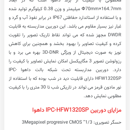
محصولی با کیفیت از برند داهوا است که در ابعاد
Φ70mm×164.7mm میلیمتر و وزن 0.38 کیلوگرم تولید شده
و با استفاده از استاندارد حفاظتی IP67 در برابر نفوذ آب و گرد و
غبار نیز بسیار مقاوم می باشد. این دوربین مداربسته به قابلیت
DWDR مجهز شده که می تواند نقاط تاریک تصویر را تقویت
کرده و کیفیت تصاویر را بهبود بخشد و همچنین برای کاهش
نویز به صورت دیجیتال از ویژگی 3D-DNR بهره می برد و با
رزولوشن تصویر 3 مگاپیکسل امکان نمایش تصاویر با کیفیت را
دارد. دوربین مداربسته تحت شبکه بالت داهوا IPC-
HFW1320SP دارای قابلیت دید در شب بوده که با استفاده از
نور مادون قرمز می تواند در تاریکی شب تا 30 متری را با کیفیت
مطلوبی نمایش دهد.
مزایای دوربین IPC-HFW1320SP داهوا
حسگر تصویری: 1/3” 3Megapixel progresive CMOS