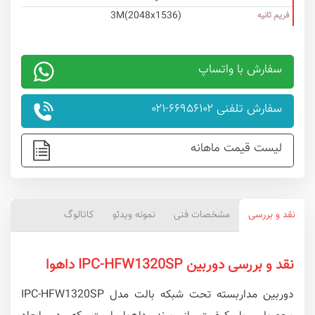
(3M(2048x1536
فریم ثانیه
سفارش با واتساپ
سفارش تلفنی ۶۶۹۵۶۱۰۲-۰۲۱
لیست قیمت ماهانه
نقد و بررسی
مشخصات فنی
نمونه ویدئو
کاتالوگ
نقد و بررسی دوربین IPC-HFW1320SP داهوا
دوربین مداربسته تحت شبکه بالت مدل IPC-HFW1320SP