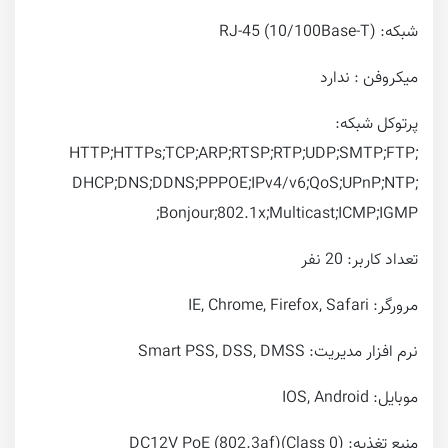
شبکه: RJ-45 (10/100Base-T)
میکروفن : ندارد
پرتوکل شبکه:
HTTP;HTTPs;TCP;ARP;RTSP;RTP;UDP;SMTP;FTP;
DHCP;DNS;DDNS;PPPOE;IPv4/v6;QoS;UPnP;NTP;
Bonjour;802.1x;Multicast;ICMP;IGMP;
تعداد کاربر: 20 نفر
مرورگر: IE, Chrome, Firefox, Safari
نرم افزار مدیریت: Smart PSS, DSS, DMSS
موبایل: IOS, Android
منبع تغذیه: DC12V PoE (802.3af)(Class 0)