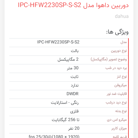
دوربین داهوا مدل IPC-HFW2230SP-S-S2
dahua
ویژگی ها:
IPC-HFW2230SP-S-S2
مدل
بالت
نوع دوربین
2 مگاپیکسل
وضوح تصویر (مگاپیکسل)
30 متر
برد دید در شب
ثابت
نوع لنز
ندارد
میکروفن
DWDR
قابلیت ضد نور
رنگی - استارلایت
نوع دید درشب
فلزی
نوع بدنه
تا 256 گیگابایت
میکرو اس دی
20 نفر
میزان کاربر
(1920 × 1080)@25/30 fps
فریم ثانیه