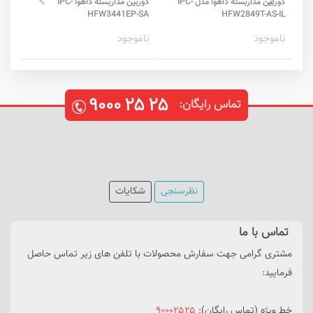
دوربین مداربسته داهوا مدل IPC-
دوربین مداربسته داهوا IPC-
C-A
HFW3441EP-SA
HFW2849T-AS-IL
ناموجود
ناموجود
نام
۹۰۰۰
۲۵
۲۵
تماس رایگان:
نظرسنجی
شکایات
تماس با ما
مشتری گرامی جهت سفارش محصولات با تلفن های زیر تماس حاصل
فرمایید:
خط ویژه (تماس رایگان):
۹۰۰۰۲۵۲۵