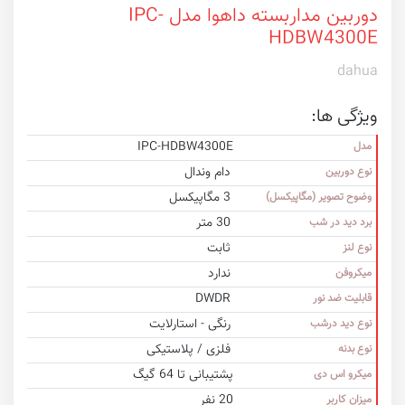
دوربین مداربسته داهوا مدل IPC-
HDBW4300E
dahua
ویژگی ها:
IPC-HDBW4300E
مدل
دام وندال
نوع دوربین
3 مگاپیکسل
وضوح تصویر (مگاپیکسل)
30 متر
برد دید در شب
ثابت
نوع لنز
ندارد
میکروفن
DWDR
قابلیت ضد نور
رنگی - استارلایت
نوع دید درشب
فلزی / پلاستیکی
نوع بدنه
پشتیبانی تا 64 گیگ
میکرو اس دی
20 نفر
میزان کاربر