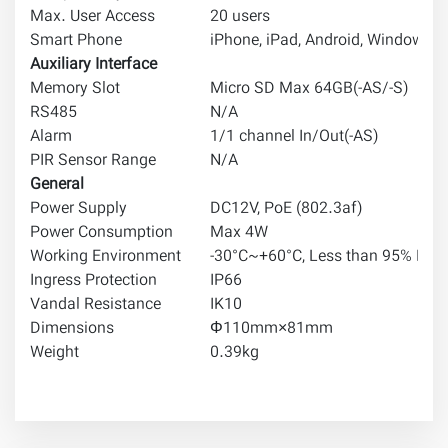
Max. User Access
20 users
Smart Phone
iPhone, iPad, Android, Windows 
Auxiliary Interface
Memory Slot
Micro SD Max 64GB(-AS/-S)
RS485
N/A
Alarm
1/1 channel In/Out(-AS)
PIR Sensor Range
N/A
General
Power Supply
DC12V, PoE (802.3af)
Power Consumption
Max 4W
Working Environment
-30°C~+60°C, Less than 95% RH
Ingress Protection
IP66
Vandal Resistance
IK10
Dimensions
Φ110mm×81mm
Weight
0.39kg