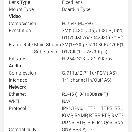
Lens Type
Fixed lens
Mount Type
Board-in Type
Video
Compression
H.264/ MJPEG
Resolution
3M(2048×1536)/1080P(1920×108
D1(704×576/704×480) /CIF(352
Frame Rate
Main Stream
3M(1~20fps)/ 1080P/720P(1 ~ 2
Sub Stream
D1/CIF(1 ~ 25/30fps)
Bit Rate
H.264: 32K ~ 8192Kbps
Audio
Compression
G.711a/G.711u/PCM(-AS)
Interface
1/1 channel In/Out(-AS)
Network
Ethernet
RJ-45 (10/100Base-T)
Wi-Fi
N/A
Protocol
IPv4/IPv6, HTTP, HTTPS, SSL, TCP
IGMP, SNMP, RTSP, RTP, SMTP, NT
DDNS, FTP, IP Filter, QoS, Bonjour
Compatibility
ONVIF,PSIA,CGI