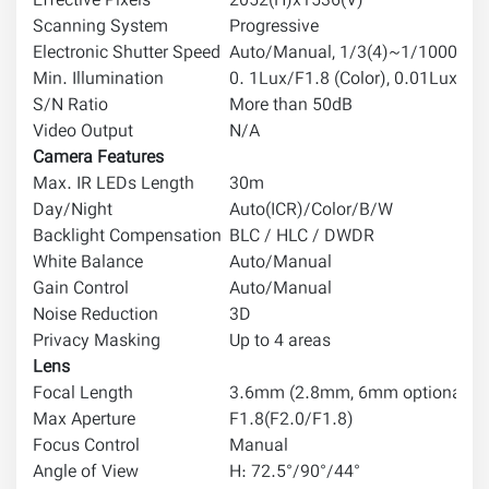
Effective Pixels
2052(H)x1536(V)
Scanning System
Progressive
Electronic Shutter Speed
Auto/Manual, 1/3(4)~1/10000s
Min. Illumination
0. 1Lux/F1.8 (Color), 0.01Lux/F1
S/N Ratio
More than 50dB
Video Output
N/A
Camera Features
Max. IR LEDs Length
30m
Day/Night
Auto(ICR)/Color/B/W
Backlight Compensation
BLC / HLC / DWDR
White Balance
Auto/Manual
Gain Control
Auto/Manual
Noise Reduction
3D
Privacy Masking
Up to 4 areas
Lens
Focal Length
3.6mm (2.8mm, 6mm optional)
Max Aperture
F1.8(F2.0/F1.8)
Focus Control
Manual
Angle of View
H: 72.5°/90°/44°