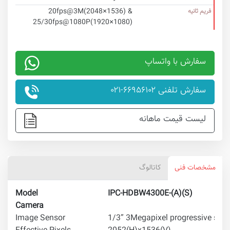
20fps@3M(2048×1536) &
فریم ثانیه
25/30fps@1080P(1920×1080)
سفارش با واتساپ
سفارش تلفنی ۶۶۹۵۶۱۰۲-۰۲۱
لیست قیمت ماهانه
مشخصات فنی
کاتالوگ
Model
IPC-HDBW4300E-(A)(S)
Camera
Image Sensor
1/3” 3Megapixel progressive sc