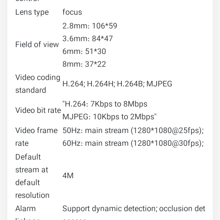
Lens type
focus
2.8mm: 106*59
3.6mm: 84*47
Field of view
6mm: 51*30
8mm: 37*22
Video coding
H.264; H.264H; H.264B; MJPEG
standard
"H.264: 7Kbps to 8Mbps
Video bit rate
MJPEG: 10Kbps to 2Mbps"
Video frame
50Hz: main stream (1280*1080@25fps); auxi
rate
60Hz: main stream (1280*1080@30fps); auxi
Default
stream at
4M
default
resolution
Alarm
Support dynamic detection; occlusion detection