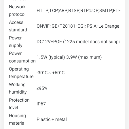
Network
HTTP;TCP;ARP;RTSP;RTP;UDP;SMTP;FTP;DHCP
protocol
Access
ONVIF; GB/T28181; CGI; PSIA; Le Orange
standard
Power
DC12V+POE (1225 model does not support P
supply
Power
1.5W (typical) 3.9W (maximum)
consumption
Operating
-30°C～+60°C
temperature
Working
≤95%
humidity
Protection
IP67
level
Housing
Plastic + metal
material