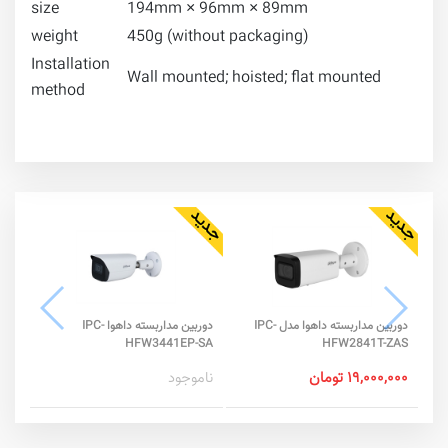
size
194mm × 96mm × 89mm
weight
450g (without packaging)
Installation
Wall mounted; hoisted; flat mounted
method
دوربین مداربسته داهوا مدل IPC-
دوربین مداربسته داهوا IPC-
-IL
HFW3441EP-SA
HFW2841T-ZAS
۱۹,۰۰۰,۰۰۰ تومان
ناموجود
نام