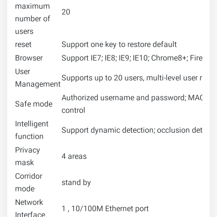
maximum
20
number of
users
reset
Support one key to restore default
Browser
Support IE7; IE8; IE9; IE10; Chrome8+; Firefox
User
Supports up to 20 users, multi-level user ri
Management
Authorized username and password; MAC addr
Safe mode
control
Intelligent
Support dynamic detection; occlusion detect
function
Privacy
4 areas
mask
Corridor
stand by
mode
Network
1 , 10/100M Ethernet port
Interface