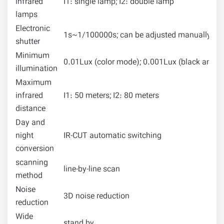
infrared
I1: single lamp; I2: double lamp
lamps
Electronic
1s~1/100000s; can be adjusted manually or 
shutter
Minimum
0.01Lux (color mode); 0.001Lux (black and wh
illumination
Maximum
infrared
I1: 50 meters; I2: 80 meters
distance
Day and
night
IR-CUT automatic switching
conversion
scanning
line-by-line scan
method
Noise
3D noise reduction
reduction
Wide
stand by