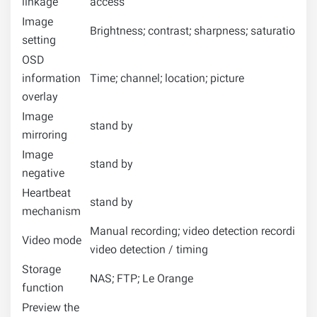
linkage
access
Image
Brightness; contrast; sharpness; saturation;
setting
OSD
information
Time; channel; location; picture
overlay
Image
stand by
mirroring
Image
stand by
negative
Heartbeat
stand by
mechanism
Manual recording; video detection recording; t
Video mode
video detection / timing
Storage
NAS; FTP; Le Orange
function
Preview the