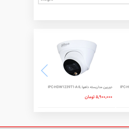
IPC-HFW3849-
دوربین مداربسته داهوا IPC-HDW1239T1-A-IL
A
۵,۹۰۰,۰۰۰ تومان
ناموجود