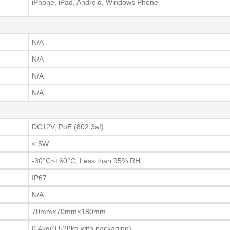
iPhone, iPad, Android, Windows Phone
N/A
N/A
N/A
N/A
DC12V, PoE (802.3af)
< 5W
-30°C~+60°C, Less than 95% RH
IP67
N/A
70mm×70mm×180mm
0.4kg(0.528kg with packaging)