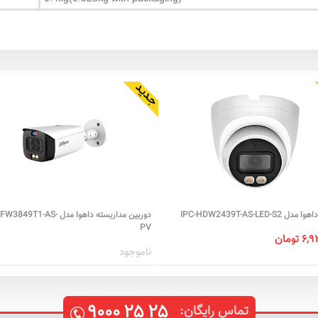
 IPC-HDW2439T-AS-LED-S2
دوربین مداربسته داهوا مدل T1-AS
PV
تومان
ناموجود
۹۰۰۰
۲۵
۲۵
تماس رایگان: