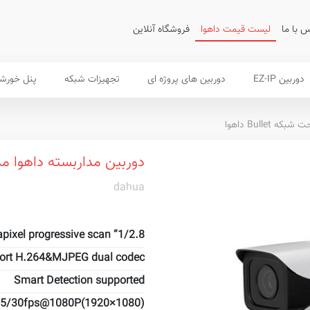
 با ما
لیست قیمت داهوا
فروشگاه آنلاین
دوربین EZ-IP
دوربین های پروژه ای
تجهیزات شبکه
پنل خورش
ه Bullet داهوا
دوربین مداربسته داهوا مدل PC-HFW4220E
dahua
1/2.8” 2Megapixel progressive scan
ort H.264&MJPEG dual codec
Smart Detection supported
5/30fps@1080P(1920×1080)