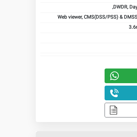
DWDR, Day/
Web viewer, CMS(DSS/PSS) & DMS
3.6