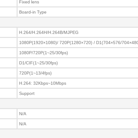
Fixed lens
Board-in Type
H.264/H.264H/H.264B/MJPEG
1080P(1920×1080)/ 720P(1280×720) / D1(704×576/704×480
1080P/720P(1~25/30fps)
D1/CIF(1~25/30fps)
720P(1~13/4fps)
H.264: 32Kbps~10Mbps
Support
N/A
N/A