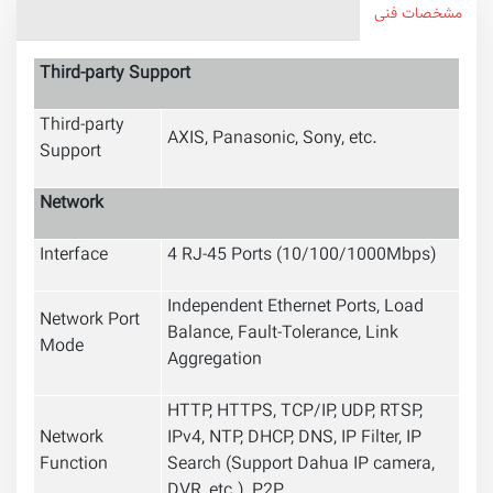
مشخصات فنی
Third-party Support
Third-party
AXIS, Panasonic, Sony, etc.
Support
Network
Interface
4 RJ-45 Ports (10/100/1000Mbps)
Independent Ethernet Ports, Load
Network Port
Balance, Fault-Tolerance, Link
Mode
Aggregation
HTTP, HTTPS, TCP/IP, UDP, RTSP,
Network
IPv4, NTP, DHCP, DNS, IP Filter, IP
Function
Search (Support Dahua IP camera,
DVR, etc.), P2P