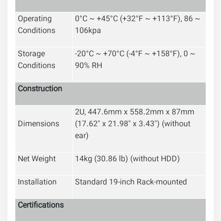
Operating
0°C ~ +45°C (+32°F ~ +113°F), 86 ~
Conditions
106kpa
Storage
-20°C ~ +70°C (-4°F ~ +158°F), 0 ~
Conditions
90% RH
Construction
2U, 447
.6
mm x 558.2mm x 87mm
Dimensions
(17.62" x 21.98" x 3.43") (without
ear)
Net Weight
14kg (30.86 lb) (without HDD)
Installation
Standard 19-inch Rack-mounted
Certifications