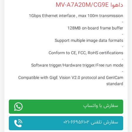
داهوا MV-A7A20M/CG9E
1Gbps Ethernet interface , max 100m transmission
-
128MB on-board frame buffer
-
Support multiple image data formats
-
Conform to CE, FCC, RoHS certifications
-
Software trigger/Hardware trigger/Free run mode
-
Compatible with GigE Vision V2.0 protocol and GenICam
standard
سفارش با واتساپ
سفارش تلفنی ۶۶۹۵۶۱۰۲-۰۲۱