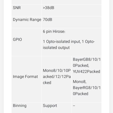
SNR
>38dB
Dynamic Range
70dB
6 pin Hirose:
GPIO
1 Opto-isolated input, 1 Opto-
isolated output
BayerGB8/10/1
0Packed,
Mono8/10/10P
YUV422Packed
Image Format
acked
/
12/12Pa
Mono8,
cked
BayerRG8/10/1
0Packed
Binning
Support
--