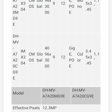
A7
CM
Glo
96x
E,
Mo
1.1
X3
9
12
5x3
A2
OS
bal
30
PO
no
"
04
.45
0M
00
E
G9
E
DH-
MV
-
40
Gig
IM
3.4
A7
CM
Glo
96x
E,
Col
1.1
X3
9
12
5x3
A2
OS
bal
30
PO
or
"
04
.45
0C
00
E
G9
E
DH-MV-
DH-MV-
Model
A7A20MG9E
A7A20CG9E
Effective Pixels
12.3MP