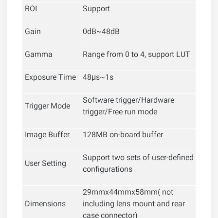
ROI
Support
Gain
0dB~48dB
Gamma
Range from 0 to 4, support LUT
Exposure Time
48μs~1s
Software trigger/Hardware
Trigger Mode
trigger/Free run mode
Image Buffer
128MB on-board buffer
Support two sets of user-defined
User Setting
configurations
29mmx44mmx58mm( not
Dimensions
including lens mount and rear
case connector)