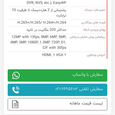
DVR, NVS, etc.), Easy4IP
پشتیبانی از 2 هارددیسک تا ظرفیت 10
حجم هارد دیسک
ترابایت
H.265+/H.265/ H.264+/H.264
فرمت های رمزگذاری
حداکثر 320 مگابیت در ثانیه
پهنای ورودی شبکه
12MP with 15fps, 8MP, 6MP, 5MP,
رزولوشن پیش نمایش و پخش
4MP, 3MP, 1080P, 1.3MP, 720P, D1,
CIF with 30fps
1 HDMI, 1 VGA
خروجی ویدئویی
سفارش با واتساپ
سفارش تلفنی ۶۶۹۵۶۱۰۲-۰۲۱
لیست قیمت ماهانه