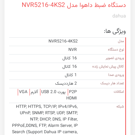
دستگاه ضبط داهوا مدل NVR5216-4KS2
dahua
ویژگی ها:
NVR5216-4KS2
مدل
NVR
نوع دستگاه
16 کانال
ورودی تصویر
16 کانال
کانال پیش نمایش زنده
1 کانال
ورودی صدا
2 هارددیسک
تعداد هار دیسک
P2P
پورت USB 2.0
آلارم
VGA
امکانات
HDMI
HTTP, HTTPS, TCP/IP, IPv4/IPv6,
شبکه
UPnP, SNMP, RTSP, UDP, SMTP,
NTP, DHCP, DNS, IP Filter,
PPPoE,DDNS, FTP, Alarm Server, IP
Search (Support Dahua IP camera,