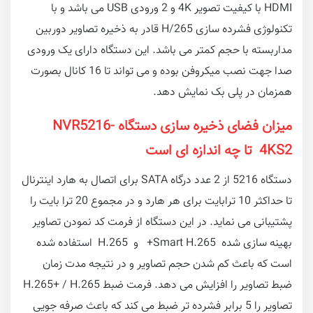
HDMI با کیفیت تصویر 4K و 2 ورودی USB می باشد و با
تکنولوژی فشرده سازی H/265 قادر به ذخیره تصاویر دوربین
مداربسته با حجم کمتر می باشد. این دستگاه دارای یک ورودی
صدا جهت نصب میکروفن بوده و می تواند تا 16 کانال بصورت
همزمان در پلی بک نمایش دهد.
میزان فضای ذخیره سازی دستگاه NVR5216-
4KS2 تا چه اندازه ای است
دستگاه 5216 از 2 عدد درگاه SATA برای اتصال به هارد اینترنال
تا حداکثر 10 ترابایت برای هر هارد و در مجموع 20 ترا بایت را
پشتیبانی می نماید. در این دستگاه از فرمت کد نمودن تصاویر
بهینه سازی شده Smart H.265+ و H.265 استفاده شده
است که باعث کم شدن حجم تصاویر و در نتیجه مدت زمان
ضبط تصاویر را افزایش می دهد. فرمت ضبط H.265+ / H.265
تصاویر را 5 برابر فشرده تر ضبط می کند که باعث صرفه جویی