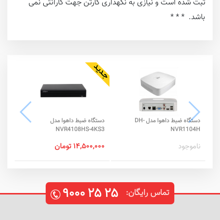
ثبت شده است و نیازی به نگهداری کارتن جهت گارانتی نمی
باشد. * * *
NVR586-
دستگاه ضبط داهوا مدل DH-
دستگاه ضبط داهوا مدل
داهوا C-eSATA
NVR4108HS-4KS3
NVR1104H
۰,۰۰۰
ناموجود
۱۴,۵۰۰,۰۰۰ تومان
۹۰۰۰
۲۵
۲۵
تماس رایگان: