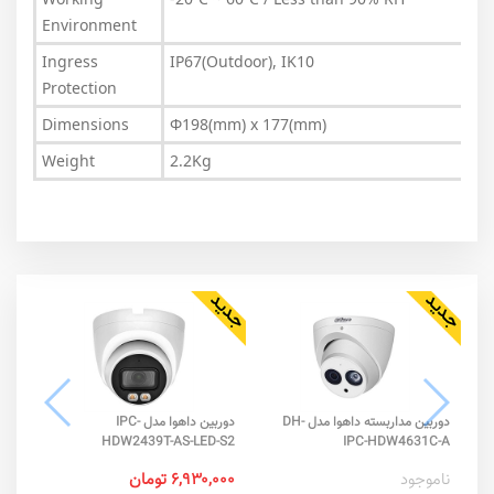
Environment
Ingress
IP67(Outdoor), IK10
Protection
Dimensions
Φ198(mm) x 177(mm)
Weight
2.2Kg
دوربین مداربسته داهوا مدل DH-
دوربین داهوا مدل IPC-
-SA
HDW2439T-AS-LED-S2
IPC-HDW4631C-A
ناموجود
۶,۹۳۰,۰۰۰ تومان
نام