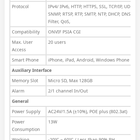
Protocol
IPv4/ IPv6, HTTP, HTTPS, SSL, TCP/IP, UDP, U
SNMP, RTSP, RTP, SMTP, NTP, DHCP, DNS, PPP
Filter, QoS,
Compatibility
ONVIF PSIA CGI
Max. User
20 users
Access
Smart Phone
iPhone, iPad, Android, Windows Phone
Auxiliary Interface
Memory Slot
Micro SD, Max 128GB
Alarm
2/1 channel In/Out
General
Power Supply
AC24V/1.5A (±10%), POE plus (802.3at)
Power
13W
Consumption
Working
-20ºC ~ 60ºC / Less than 90% RH