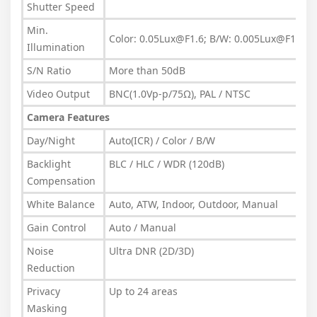
Shutter Speed
Min.
Color: 0.05Lux@F1.6; B/W: 0.005Lux@F1.6
Illumination
S/N Ratio
More than 50dB
Video Output
BNC(1.0Vp-p/75Ω), PAL / NTSC
Camera Features
Day/Night
Auto(ICR) / Color / B/W
Backlight
BLC / HLC / WDR (120dB)
Compensation
White Balance
Auto, ATW, Indoor, Outdoor, Manual
Gain Control
Auto / Manual
Noise
Ultra DNR (2D/3D)
Reduction
Privacy
Up to 24 areas
Masking