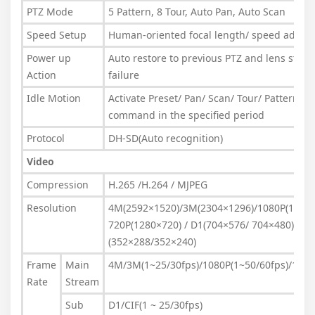
PTZ Mode
5 Pattern, 8 Tour, Auto Pan, Auto Scan
Speed Setup
Human-oriented focal length/ speed adapta
Power up
Auto restore to previous PTZ and lens statu
Action
failure
Idle Motion
Activate Preset/ Pan/ Scan/ Tour/ Pattern if 
command in the specified period
Protocol
DH-SD(Auto recognition)
Video
Compression
H.265 /H.264 / MJPEG
Resolution
4M(2592×1520)/3M(2304×1296)/1080P(1920×
720P(1280×720) / D1(704×576/ 704×480) /CIF
(352×288/352×240)
Frame
Main
4M/3M(1~25/30fps)/1080P(1~50/60fps)/1.3M
Rate
Stream
Sub
D1/CIF(1 ~ 25/30fps)