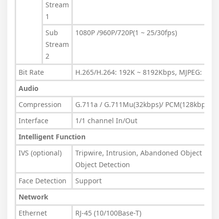
Stream
1
Sub
1080P /960P/720P(1 ~ 25/30fps)
Stream
2
Bit Rate
H.265/H.264: 192K ~ 8192Kbps, MJPEG: 192
Audio
Compression
G.711a / G.711Mu(32kbps)/ PCM(128kbps)
Interface
1/1 channel In/Out
Intelligent Function
IVS (optional)
Tripwire, Intrusion, Abandoned Object Dete
Object Detection
Face Detection
Support
Network
Ethernet
RJ-45 (10/100Base-T)