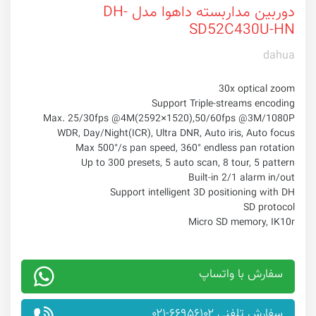
دوربین مداربسته داهوا مدل DH-
SD52C430U-HN
dahua
30x optical zoom
Support Triple-streams encoding
Max. 25/30fps @4M(2592×1520),50/60fps @3M/1080P
WDR, Day/Night(ICR), Ultra DNR, Auto iris, Auto focus
Max 500°/s pan speed, 360° endless pan rotation
Up to 300 presets, 5 auto scan, 8 tour, 5 pattern
Built-in 2/1 alarm in/out
Support intelligent 3D positioning with DH
SD protocol
Micro SD memory, IK10r
سفارش با واتساپ
سفارش تلفنی ۶۶۹۵۶۱۰۲-۰۲۱