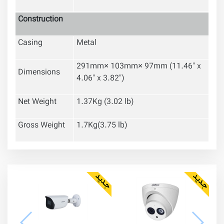
Construction
Casing
Metal
291mm× 103mm× 97mm (11.46" x
Dimensions
4.06" x 3.82")
Net Weight
1.37Kg (3.02 lb)
Gross Weight
1.7Kg(3.75 lb)