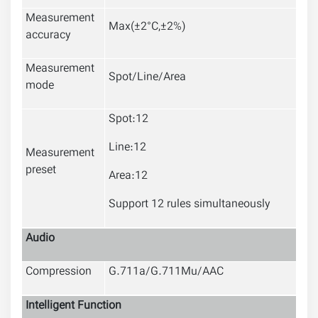
Measurement
Max(±2°C,±2%)
accuracy
Measurement
Spot/Line/Area
mode
Spot:12
Line:12
Measurement
preset
Area:12
Support 12 rules simultaneously
Audio
Compression
G.711a/G.711Mu/AAC
Intelligent Function