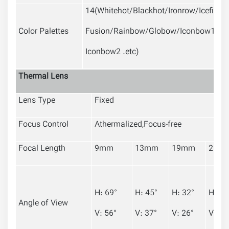
14(Whitehot/Blackhot/Ironrow/Icefire/
Color Palettes
Fusion/Rainbow/Globow/Iconbow1/
Iconbow2 .etc)
Thermal Lens
Lens Type
Fixed
Focus Control
Athermalized,Focus-free
Focal Length
9mm
13mm
19mm
25m
H: 69°
H: 45°
H: 32°
H: 25
Angle of View
V: 56°
V: 37°
V: 26°
V: 20