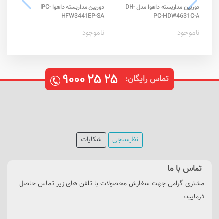
دوربین مداربسته داهوا مدل DH-
دوربین مداربسته داهوا IPC-
-S2
HFW3441EP-SA
IPC-HDW4631C-A
ناموجود
ناموجود
۰,۰۰۰
۹۰۰۰
۲۵
۲۵
تماس رایگان:
نظرسنجی
شکایات
تماس با ما
مشتری گرامی جهت سفارش محصولات با تلفن های زیر تماس حاصل
فرمایید: