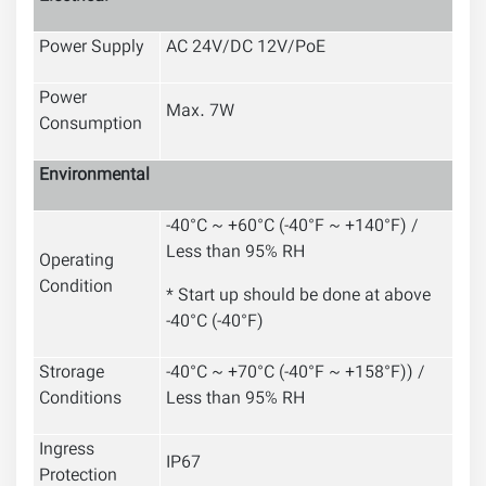
Power Supply
AC 24V/DC 12V/PoE
Power
Max. 7W
Consumption
Environmental
-40°C ~ +60°C (-40°F ~ +140°F) /
Less than 95% RH
Operating
Condition
* Start up should be done at above
-40°C (-40°F)
Strorage
-40°C ~ +70°C
(
-40°F ~ +158°F)
) /
Conditions
Less than 95% RH
Ingress
IP67
Protection