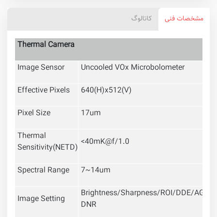
مشخصات فنی
کاتالوگ
Thermal Camera
Image Sensor
Uncooled VOx Microbolometer
Effective Pixels
640(H)x512(V)
Pixel Size
17um
Thermal
<40mK@f/1.0
Sensitivity(NETD)
Spectral Range
7~14um
Brightness/Sharpness/ROI/DDE/AGC/
Image Setting
DNR