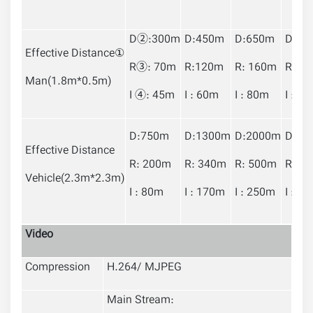
D②:300m
D:450m
D:650m
D:95
Effective Distance①
R③: 70m
R:120m
R: 160m
R: 2
Man(1.8m*0.5m)
I ④: 45m
I : 60m
I : 80m
I : 1
D:750m
D:1300m
D:2000m
D:28
Effective Distance
R: 200m
R: 340m
R: 500m
R: 7
Vehicle(2.3m*2.3m)
I : 80m
I : 170m
I : 250m
I : 3
Video
Compression
H.264/ MJPEG
Main Stream: