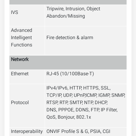
Tripwire, Intrusion, Object
IVS
Abandon/Missing
Advanced
Intelligent
Fire detection & alarm
Functions
Network
Ethernet
RJ-45 (10/100Base-T)
IPv4/IPv6, HTTP, HTTPS, SSL,
TCP/IP, UDP, UPnP,ICMP, IGMP, SNMP,
Protocol
RTSP, RTP, SMTP, NTP, DHCP,
DNS, PPPOE, DDNS, FTP, IP Filter,
QoS, Bonjour, 802.1x
Interoperability
ONVIF Profile S & G, PSIA, CGI