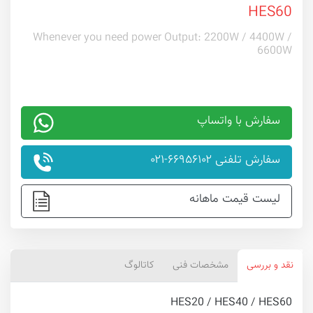
HES60
Whenever you need power Output: 2200W / 4400W /
6600W
سفارش با واتساپ
سفارش تلفنی ۶۶۹۵۶۱۰۲-۰۲۱
لیست قیمت ماهانه
نقد و بررسی
مشخصات فنی
کاتالوگ
HES20 / HES40 / HES60