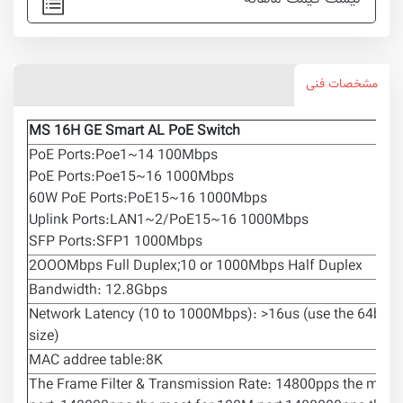
مشخصات فنی
MS 16H GE Smart AL PoE Switch
PoE Ports:Poe1~14 100Mbps
PoE Ports:Poe15~16 1000Mbps
60W PoE Ports:PoE15~16 1000Mbps
Uplink Ports:LAN1~2/PoE15~16 1000Mbps
SFP Ports:SFP1 1000Mbps
2OOOMbps Full Duplex;10 or 1000Mbps Half Duplex
Bandwidth: 12.8Gbps
Network Latency (10 to 1000Mbps): >16us (use the 64byt
size)
MAC addree table:8K
The Frame Filter & Transmission Rate: 14800pps the most