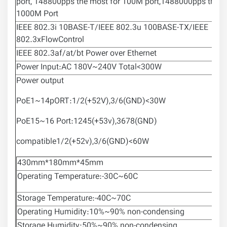
port, 148800pps the most for 100M port,1488000pps the m
1000M Port
IEEE 802.3i 10BASE-T/IEEE 802.3u 100BASE-TX/IEEE
802.3xFlowControl
IEEE 802.3af/at/bt Power over Ethernet
Power Input:AC 180V~240V Total<300W
Power output
PoE1~14pORT:1/2(+52V),3/6(GND)<30W
PoE15~16 Port:1245(+53v),3678(GND)
compatible1/2(+52v),3/6(GND)<60W
430mm*180mm*45mm
Operating Temperature:-30C~60C
Storage Temperature:-40C~70C
Operating Humidity:10%~90% non-condensing
Storage Humidity:50%~90% non-condensing