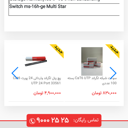
Switch ms-16h-ge Multi Star
سوکت شبکه لگراند CaT6 UTP بسته
پچ پنل لگراند وارداتی 24 پورت Cat6
آچار 
100 عددی
UTP 24 Port 33561
۰,۰۰۰
۸۳۰,۰۰۰ تومان
۴,۹۰۰,۰۰۰ تومان
۹۰۰۰
۲۵
۲۵
تماس رایگان: