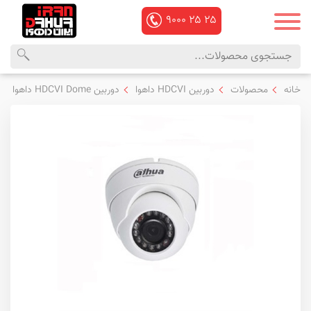
۹۰۰۰
۲۵
۲۵
محصولات
منوی
خانه
محصولات
دوربین HDCVI داهوا
دوربین HDCVI Dome داهوا
داهوا
اصلی