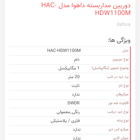
دوربین مداربسته داهوا مدل HAC-
HDW1100M
dahua
ویژگی ها:
HAC-HDW1100M
مدل
دام
نوع دوربین
1 مگاپیکسل
وضوح تصویر (مگاپیکسل)
20 متر
برد دید در شب
ثابت
نوع لنز
ندارد
میکروفن
DWDR
قابلیت ضد نور
رنگی_معمولی
نوع دید درشب
فلزی / پلاستیکی
نوع بدنه
ندارد
میکرو اس دی
ندارد
میزان کاربر