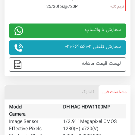
25/30fps@720P
فریم ثانیه
سفارش با واتساپ
سفارش تلفنی ۶۶۹۵۶۱۰۲-۰۲۱
لیست قیمت ماهانه
مشخصات فنی
کاتالوگ
Model
DH-HAC-HDW1100MP
DH
Camera
Image Sensor
1/2.9" 1Megapixel CMOS
Effective Pixels
1280(H) x720(V)