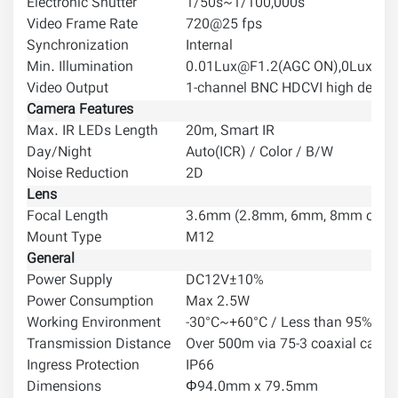
Electronic Shutter
1/50s~1/100,000s
1/6
Video Frame Rate
720@25 fps
720
Synchronization
Internal
Min. Illumination
0.01Lux@F1.2(AGC ON),0Lux IR 
Video Output
1-channel BNC HDCVI high definit
Camera Features
Max. IR LEDs Length
20m, Smart IR
Day/Night
Auto(ICR) / Color / B/W
Noise Reduction
2D
Lens
Focal Length
3.6mm (2.8mm, 6mm, 8mm optio
Mount Type
M12
General
Power Supply
DC12V±10%
Power Consumption
Max 2.5W
Working Environment
-30°C~+60°C / Less than 95%RH 
Transmission Distance
Over 500m via 75-3 coaxial cable
Ingress Protection
IP66
Dimensions
Φ94.0mm x 79.5mm