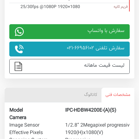
25/30fps @1080P 1920×1080
فریم ثانیه
سفارش با واتساپ
سفارش تلفنی ۶۶۹۵۶۱۰۲-۰۲۱
لیست قیمت ماهانه
مشخصات فنی
کاتالوگ
Model
IPC-HDBW4200E-(A)(S)
Camera
Image Sensor
1/2.8” 2Megapixel progressive 
Effective Pixels
1920(H)x1080(V)