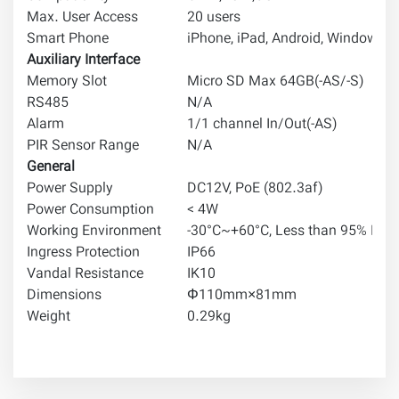
Max. User Access
20 users
Smart Phone
iPhone, iPad, Android, Windows 
Auxiliary Interface
Memory Slot
Micro SD Max 64GB(-AS/-S)
RS485
N/A
Alarm
1/1 channel In/Out(-AS)
PIR Sensor Range
N/A
General
Power Supply
DC12V, PoE (802.3af)
Power Consumption
< 4W
Working Environment
-30°C~+60°C, Less than 95% RH
Ingress Protection
IP66
Vandal Resistance
IK10
Dimensions
Φ110mm×81mm
Weight
0.29kg