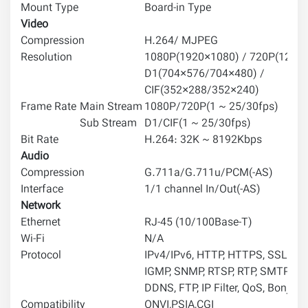
Mount Type
Board-in Type
Video
Compression
H.264/ MJPEG
Resolution
1080P(1920×1080) / 720P(1280×
D1(704×576/704×480) /
CIF(352×288/352×240)
Frame Rate
Main Stream
1080P/720P(1 ~ 25/30fps)
Sub Stream
D1/CIF(1 ~ 25/30fps)
Bit Rate
H.264: 32K ~ 8192Kbps
Audio
Compression
G.711a/G.711u/PCM(-AS)
Interface
1/1 channel In/Out(-AS)
Network
Ethernet
RJ-45 (10/100Base-T)
Wi-Fi
N/A
Protocol
IPv4/IPv6, HTTP, HTTPS, SSL, TCP
IGMP, SNMP, RTSP, RTP, SMTP, NT
DDNS, FTP, IP Filter, QoS, Bonjour
Compatibility
ONVI,PSIA,CGI