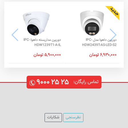
دوربین داهوا مدل IPC-
دوربین مداربسته داهوا IPC-
-SA
HDW1239T1-A-IL
HDW2439T-AS-LED-S2
۶,۹۳۰,۰۰۰ تومان
۵,۹۰۰,۰۰۰ تومان
نام
۹۰۰۰
۲۵
۲۵
تماس رایگان:
نظرسنجی
شکایات