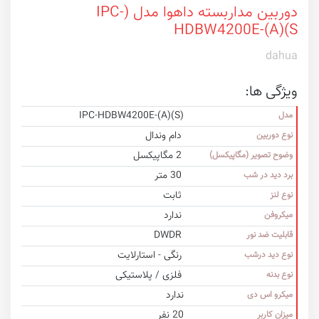
دوربین مداربسته داهوا مدل (IPC-
HDBW4200E-(A)(S
dahua
ویژگی ها:
IPC-HDBW4200E-(A)(S)
مدل
دام وندال
نوع دوربین
2 مگاپیکسل
وضوح تصویر (مگاپیکسل)
30 متر
برد دید در شب
ثابت
نوع لنز
ندارد
میکروفن
DWDR
قابلیت ضد نور
رنگی - استارلایت
نوع دید درشب
فلزی / پلاستیکی
نوع بدنه
ندارد
میکرو اس دی
20 نفر
میزان کاربر