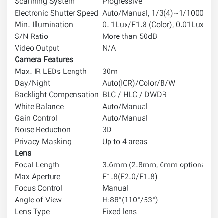
Scanning System
Progressive
Electronic Shutter Speed
Auto/Manual, 1/3(4)~1/10000s
Min. Illumination
0. 1Lux/F1.8 (Color), 0.01Lux/F1
S/N Ratio
More than 50dB
Video Output
N/A
Camera Features
Max. IR LEDs Length
30m
Day/Night
Auto(ICR)/Color/B/W
Backlight Compensation
BLC / HLC / DWDR
White Balance
Auto/Manual
Gain Control
Auto/Manual
Noise Reduction
3D
Privacy Masking
Up to 4 areas
Lens
Focal Length
3.6mm (2.8mm, 6mm optional)
Max Aperture
F1.8(F2.0/F1.8)
Focus Control
Manual
Angle of View
H:88°(110°/53°)
Lens Type
Fixed lens