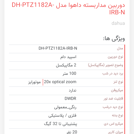
دوربین مداربسته داهوا مدل DH-PTZ1182A-
IRB-N
dahua
ویژگی ها:
DH-PTZ1182A-IRB-N
مدل
اسپید دام
نوع دوربین
2 مگاپیکسل
وضوح تصویر (مگاپیکسل)
100 متر
برد دید در شب
20x optical zoom
موتورایز
نوع لنز
ندارد
میکروفن
DWDR
قابلیت ضد نور
رنگی_معمولی
نوع دید درشب
فلزی / پلاستیکی
نوع بدنه
پشتیبانی تا 32 گیگ
میکرو اس دی
20 نفر
میزان کاربر