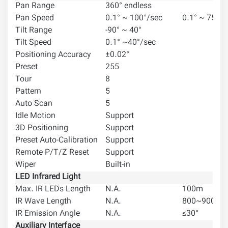
Pan Range
360° endless
Pan Speed
0.1° ~ 100°/sec
0.1° ~ 75°/s
Tilt Range
-90° ~ 40°
Tilt Speed
0.1° ~40°/sec
Positioning Accuracy
±0.02°
Preset
255
Tour
8
Pattern
5
Auto Scan
5
Idle Motion
Support
3D Positioning
Support
Preset Auto-Calibration
Support
Remote P/T/Z Reset
Support
Wiper
Built-in
LED Infrared Light
Max. IR LEDs Length
N.A.
100m
IR Wave Length
N.A.
800~900nm
IR Emission Angle
N.A.
≤30°
Auxiliary Interface