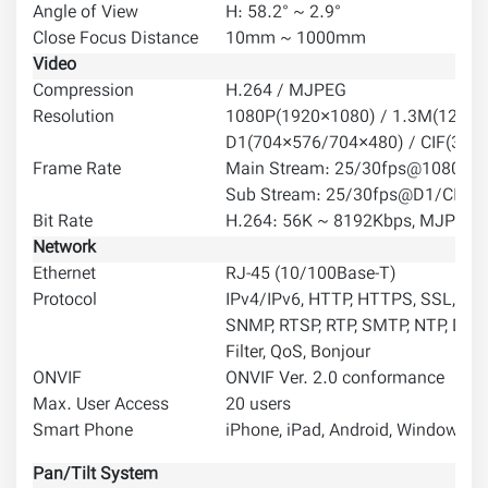
Angle of View
H: 58.2° ~ 2.9°
Close Focus Distance
10mm ~ 1000mm
Video
Compression
H.264 / MJPEG
Resolution
1080P(1920×1080) / 1.3M(1280×
D1(704×576/704×480) / CIF(352
Frame Rate
Main Stream: 25/30fps@1080P/
Sub Stream: 25/30fps@D1/CIF
Bit Rate
H.264: 56K ~ 8192Kbps, MJPEG:
Network
Ethernet
RJ-45 (10/100Base-T)
Protocol
IPv4/IPv6, HTTP, HTTPS, SSL, TCP/
SNMP, RTSP, RTP, SMTP, NTP, DHC
Filter, QoS, Bonjour
ONVIF
ONVIF Ver. 2.0 conformance
Max. User Access
20 users
Smart Phone
iPhone, iPad, Android, Windows P
Pan/Tilt System