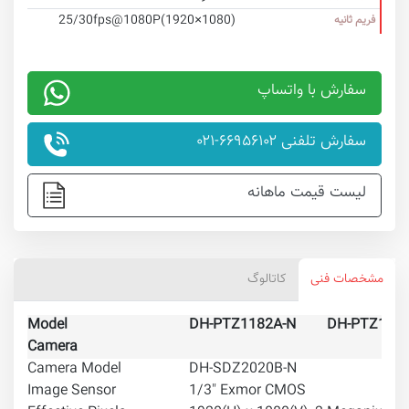
25/30fps@1080P(1920×1080)
فریم ثانیه
سفارش با واتساپ
سفارش تلفنی ۶۶۹۵۶۱۰۲-۰۲۱
لیست قیمت ماهانه
مشخصات فنی
کاتالوگ
Model
DH-PTZ1182A-N
DH-PTZ1182
Camera
Camera Model
DH-SDZ2020B-N
Image Sensor
1/3" Exmor CMOS