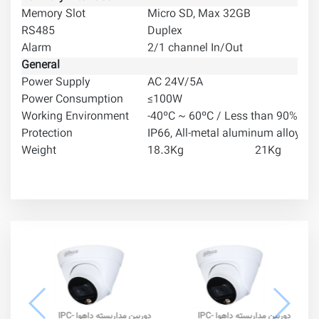
Memory Slot
Micro SD, Max 32GB
RS485
Duplex
Alarm
2/1 channel In/Out
General
Power Supply
AC 24V/5A
Power Consumption
≤100W
Working Environment
-40ºC ~ 60ºC / Less than 90% RH
Protection
IP66, All-metal aluminum alloy, 60
Weight
18.3Kg
21Kg
دوربین مداربسته داهوا IPC-
دوربین مداربسته داهوا IPC-