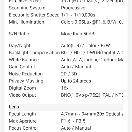
Effective Pixels
1920(H) x 1080(V), 2 Megapixels
Scanning System
Progressiv
Electronic Shutter Speed
1/1 ~ 1/10,000s
Min. Illumination
Color: 0.05Lux@F1.6, B/W: 0.00
S/N Ratio
More than 50dB
Day/Night
Auto(ICR) / Color / B/W
Backlight Compensation
BLC / HLC / DWDR(Digital WDR)
White Balance
Auto, ATW, Indoor, Outdoor, Manua
Gain Control
Auto / Manual
Noise Reduction
2D / 3D
Privacy Masking
Up to 24 areas
Digital Zoom
16x
Video Output
BNC(1.0Vp-p/75Ω), PAL / NTSC
Lens
Focal Length
4.7mm ~ 94mm(20x Optical zoo
Max Aperture
F1.6 ~ F3.5
Focus Control
Auto / Manual