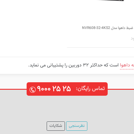
داهوا مدل NVR608-32-4KS2
د
 داهوا
است که حداکثر ۳۲ دوربین را پشتیبانی می نماید.
۹۰۰۰
۲۵
۲۵
تماس رایگان:
نظرسنجی
شکایات